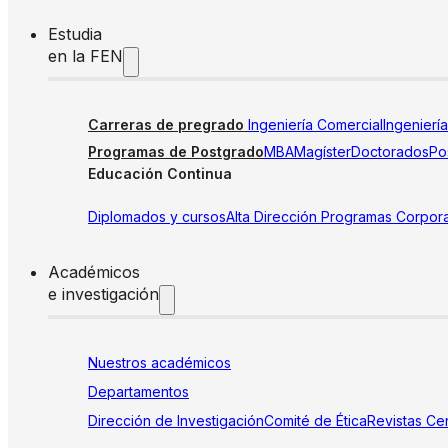
Estudia
en la FEN
Carreras de pregrado
Ingeniería Comercial
Ingenierí
Programas de Postgrado
MBA
Magíster
Doctorados
Pos
Educación Continua
Diplomados y cursos
Alta Dirección
Programas Corpora
Académicos
e investigación
Nuestros académicos
Departamentos
Dirección de Investigación
Comité de Ética
Revistas
Cen