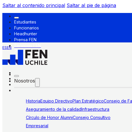
Saltar al contenido principal
Saltar al pie de página
Estudiantes
Funcionarios
Headhunter
Prensa FEN
Servicios FEN
ES
EN
Nosotros
Historia
Equipo Directivo
Plan Estratégico
Consejo de Fa
Aseguramiento de la calidad
Infraestructura
Círculo de Honor Alumni
Consejo Consultivo
Empresarial