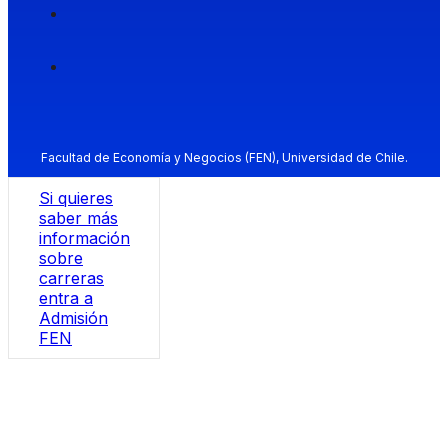
Facultad de Economía y Negocios (FEN), Universidad de Chile.
Si quieres
saber más
información
sobre
carreras
entra a
Admisión
FEN