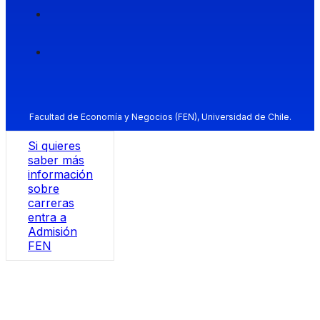
Facultad de Economía y Negocios (FEN), Universidad de Chile.
Si quieres
saber más
información
sobre
carreras
entra a
Admisión
FEN