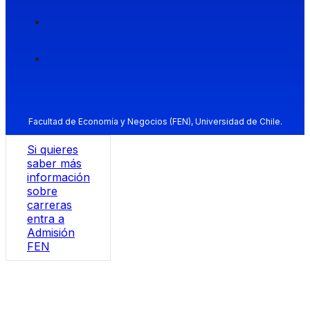
Facultad de Economía y Negocios (FEN), Universidad de Chile.
Si quieres
saber más
información
sobre
carreras
entra a
Admisión
FEN