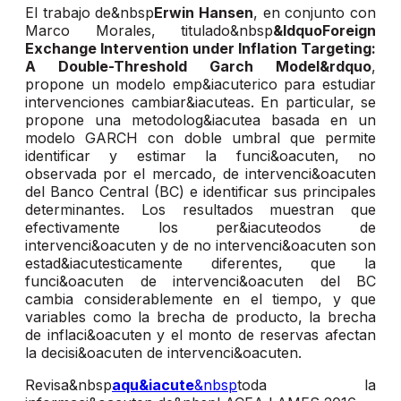
El trabajo de&nbsp
Erwin Hansen
, en conjunto con
Marco Morales, titulado&nbsp
&ldquoForeign
Exchange Intervention under Inflation Targeting:
A Double-Threshold Garch Model&rdquo
,
propone un modelo emp&iacuterico para estudiar
intervenciones cambiar&iacuteas. En particular, se
propone una metodolog&iacutea basada en un
modelo GARCH con doble umbral que permite
identificar y estimar la funci&oacuten, no
observada por el mercado, de intervenci&oacuten
del Banco Central (BC) e identificar sus principales
determinantes. Los resultados muestran que
efectivamente los per&iacuteodos de
intervenci&oacuten y de no intervenci&oacuten son
estad&iacutesticamente diferentes, que la
funci&oacuten de intervenci&oacuten del BC
cambia considerablemente en el tiempo, y que
variables como la brecha de producto, la brecha
de inflaci&oacuten y el monto de reservas afectan
la decisi&oacuten de intervenci&oacuten.
Revisa&nbsp
aqu&iacute
&nbsp
toda la