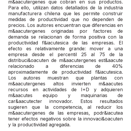
m&aacutergenes que cobran en sus productos.
Para ello, utilizan datos detallados de la industria
manufacturera chilena que les permite construir
medidas de productividad que no dependen de
precios. Los autores encuentran que diferencias en
m&aacutergenes originadas por factores de
demanda se relacionan de forma positiva con la
productividad f&iacutesica de las empresas. El
efecto es relativamente grande: mover a una
empresa desde el percentil 25 al 75 de la
distribuci&oacuten de m&aacutergenes est&aacute
relacionado a diferencias de 40%
aproximadamente de productividad f&iacutesica.
Los autores muestran que plantas con
m&aacutergenes altos invierten m&aacutes
recursos en actividades de I+D y adquieren
m&aacutes equipo y maquinarias de
car&aacutecter innovador. Estos resultados
sugieren que la competencia, al reducir los
m&aacutergenes de las empresas, podr&iacutea
tener efectos negativos sobre la innovaci&oacuten
y la productividad agregada.