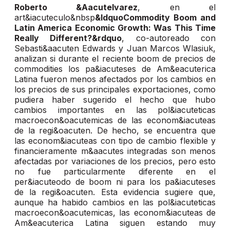
Roberto &Aacutelvarez
, en el
art&iacuteculo&nbsp
&ldquoCommodity Boom and
Latin America Economic Growth: Was This Time
Really Different?&rdquo
, co-autoreado con
Sebasti&aacuten Edwards y Juan Marcos Wlasiuk,
analizan si durante el reciente boom de precios de
commodities los pa&iacuteses de Am&eacuterica
Latina fueron menos afectados por los cambios en
los precios de sus principales exportaciones, como
pudiera haber sugerido el hecho que hubo
cambios importantes en las pol&iacuteticas
macroecon&oacutemicas de las econom&iacuteas
de la regi&oacuten. De hecho, se encuentra que
las econom&iacuteas con tipo de cambio flexible y
financieramente m&aacutes integradas son menos
afectadas por variaciones de los precios, pero esto
no fue particularmente diferente en el
per&iacuteodo de boom ni para los pa&iacuteses
de la regi&oacuten. Esta evidencia sugiere que,
aunque ha habido cambios en las pol&iacuteticas
macroecon&oacutemicas, las econom&iacuteas de
Am&eacuterica Latina siguen estando muy