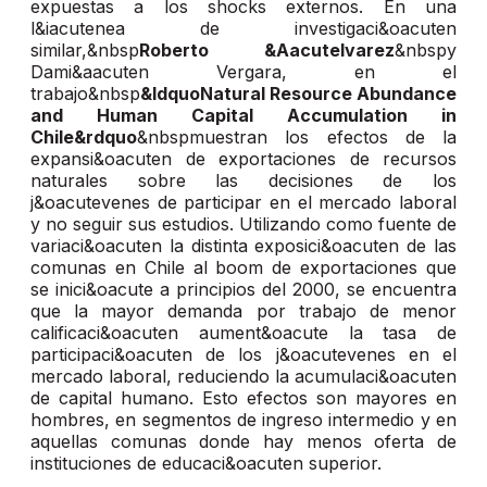
expuestas a los shocks externos. En una
l&iacutenea de investigaci&oacuten
similar,&nbsp
Roberto &Aacutelvarez
&nbspy
Dami&aacuten Vergara, en el
trabajo&nbsp
&ldquoNatural Resource Abundance
and Human Capital Accumulation in
Chile&rdquo
&nbspmuestran los efectos de la
expansi&oacuten de exportaciones de recursos
naturales sobre las decisiones de los
j&oacutevenes de participar en el mercado laboral
y no seguir sus estudios. Utilizando como fuente de
variaci&oacuten la distinta exposici&oacuten de las
comunas en Chile al boom de exportaciones que
se inici&oacute a principios del 2000, se encuentra
que la mayor demanda por trabajo de menor
calificaci&oacuten aument&oacute la tasa de
participaci&oacuten de los j&oacutevenes en el
mercado laboral, reduciendo la acumulaci&oacuten
de capital humano. Esto efectos son mayores en
hombres, en segmentos de ingreso intermedio y en
aquellas comunas donde hay menos oferta de
instituciones de educaci&oacuten superior.