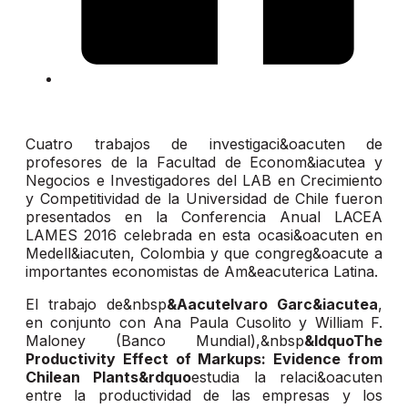
Cuatro trabajos de investigaci&oacuten de
profesores de la Facultad de Econom&iacutea y
Negocios e Investigadores del LAB en Crecimiento
y Competitividad de la Universidad de Chile fueron
presentados en la Conferencia Anual LACEA
LAMES 2016 celebrada en esta ocasi&oacuten en
Medell&iacuten, Colombia y que congreg&oacute a
importantes economistas de Am&eacuterica Latina.
El trabajo de&nbsp
&Aacutelvaro Garc&iacutea
,
en conjunto con Ana Paula Cusolito y William F.
Maloney (Banco Mundial),&nbsp
&ldquoThe
Productivity Effect of Markups: Evidence from
Chilean Plants&rdquo
estudia la relaci&oacuten
entre la productividad de las empresas y los