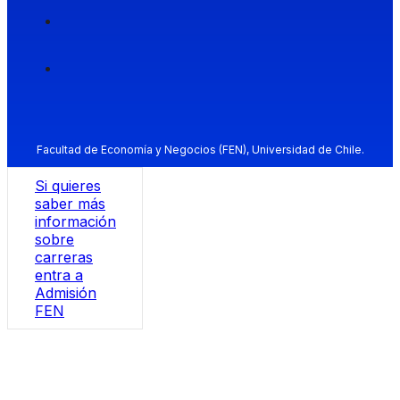
Facultad de Economía y Negocios (FEN), Universidad de Chile.
Si quieres
saber más
información
sobre
carreras
entra a
Admisión
FEN