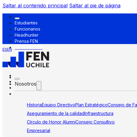
Saltar al contenido principal
Saltar al pie de página
Estudiantes
Funcionarios
Headhunter
Prensa FEN
Servicios FEN
ES
EN
Nosotros
Historia
Equipo Directivo
Plan Estratégico
Consejo de Fa
Aseguramiento de la calidad
Infraestructura
Círculo de Honor Alumni
Consejo Consultivo
Empresarial