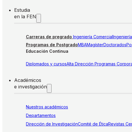
Estudia
en la FEN
Carreras de pregrado
Ingeniería Comercial
Ingenierí
Programas de Postgrado
MBA
Magíster
Doctorados
Pos
Educación Continua
Diplomados y cursos
Alta Dirección
Programas Corpora
Académicos
e investigación
Nuestros académicos
Departamentos
Dirección de Investigación
Comité de Ética
Revistas
Cen