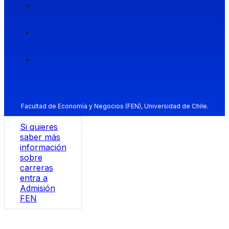
Facultad de Economía y Negocios (FEN), Universidad de Chile.
Si quieres
saber más
información
sobre
carreras
entra a
Admisión
FEN