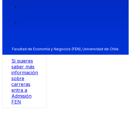
Facultad de Economía y Negocios (FEN), Universidad de Chile.
Si quieres
saber más
información
sobre
carreras
entra a
Admisión
FEN