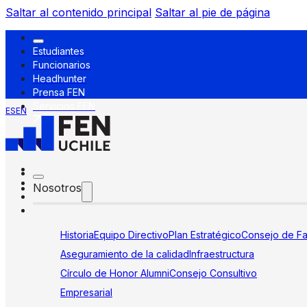
Saltar al contenido principal
Saltar al pie de página
Estudiantes
Funcionarios
Headhunter
Prensa FEN
Servicios FEN
ES
EN
Nosotros
Historia
Equipo Directivo
Plan Estratégico
Consejo de Fa
Aseguramiento de la calidad
Infraestructura
Círculo de Honor Alumni
Consejo Consultivo
Empresarial