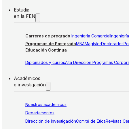
Estudia
en la FEN
Carreras de pregrado
Ingeniería Comercial
Ingenierí
Programas de Postgrado
MBA
Magíster
Doctorados
Pos
Educación Continua
Diplomados y cursos
Alta Dirección
Programas Corpora
Académicos
e investigación
Nuestros académicos
Departamentos
Dirección de Investigación
Comité de Ética
Revistas
Cen