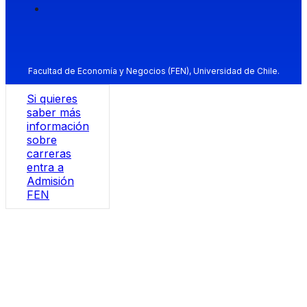
Facultad de Economía y Negocios (FEN), Universidad de Chile.
Si quieres
saber más
información
sobre
carreras
entra a
Admisión
FEN