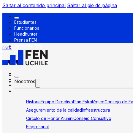
Saltar al contenido principal
Saltar al pie de página
Estudiantes
Funcionarios
Headhunter
Prensa FEN
Servicios FEN
ES
EN
Nosotros
Historia
Equipo Directivo
Plan Estratégico
Consejo de Fa
Aseguramiento de la calidad
Infraestructura
Círculo de Honor Alumni
Consejo Consultivo
Empresarial