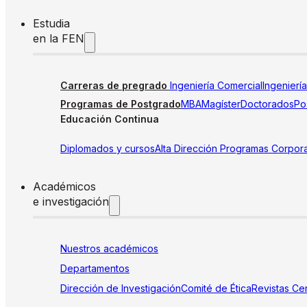
Estudia
en la FEN
Carreras de pregrado
Ingeniería Comercial
Ingenierí
Programas de Postgrado
MBA
Magíster
Doctorados
Pos
Educación Continua
Diplomados y cursos
Alta Dirección
Programas Corpora
Académicos
e investigación
Nuestros académicos
Departamentos
Dirección de Investigación
Comité de Ética
Revistas
Cen