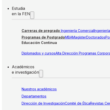
Estudia
en la FEN
Carreras de pregrado
Ingeniería Comercial
Ingenierí
Programas de Postgrado
MBA
Magíster
Doctorados
Pos
Educación Continua
Diplomados y cursos
Alta Dirección
Programas Corpora
Académicos
e investigación
Nuestros académicos
Departamentos
Dirección de Investigación
Comité de Ética
Revistas
Cen