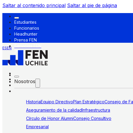
Saltar al contenido principal
Saltar al pie de página
Estudiantes
Funcionarios
Headhunter
Prensa FEN
Servicios FEN
ES
EN
Nosotros
Historia
Equipo Directivo
Plan Estratégico
Consejo de Fa
Aseguramiento de la calidad
Infraestructura
Círculo de Honor Alumni
Consejo Consultivo
Empresarial