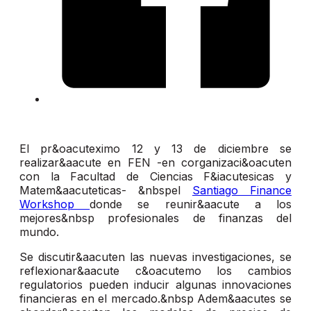
El pr&oacuteximo 12 y 13 de diciembre se
realizar&aacute en FEN -en corganizaci&oacuten
con la Facultad de Ciencias F&iacutesicas y
Matem&aacuteticas- &nbspel
Santiago Finance
Workshop
donde se reunir&aacute a los
mejores&nbsp profesionales de finanzas del
mundo.
Se discutir&aacuten las nuevas investigaciones, se
reflexionar&aacute c&oacutemo los cambios
regulatorios pueden inducir algunas innovaciones
financieras en el mercado.&nbsp Adem&aacutes se