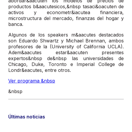
abordar&aacuten los modelos de precios de
productos b&aacutesicos,&nbsp tasaci&oacuten de
activos y econometr&iacutea financiera,
microstructura del mercado, finanzas del hogar y
banca.
Algunos de los speakers m&aacutes destacados
son Eduardo Shwartz y Michael Brennan, ambos
profesores de la (University of California UCLA).
Adem&aacutes estar&aacuten presentes
expertos&nbsp de&nbsp las universidades de
Chicago, Duke, Toronto e Imperial College de
Londr&eacutes, entre otros.
Ver programa &nbsp
&nbsp
Últimas noticias