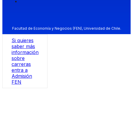
Facultad de Economía y Negocios (FEN), Universidad de Chile.
Si quieres
saber más
información
sobre
carreras
entra a
Admisión
FEN