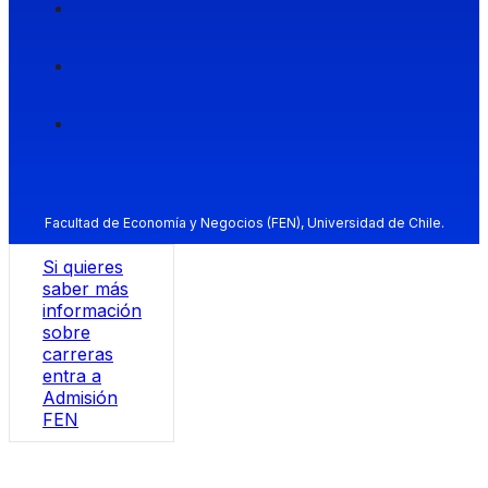
Facultad de Economía y Negocios (FEN), Universidad de Chile.
Si quieres
saber más
información
sobre
carreras
entra a
Admisión
FEN