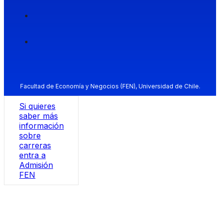
Facultad de Economía y Negocios (FEN), Universidad de Chile.
Si quieres
saber más
información
sobre
carreras
entra a
Admisión
FEN