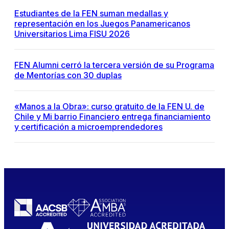
Estudiantes de la FEN suman medallas y
representación en los Juegos Panamericanos
Universitarios Lima FISU 2026
FEN Alumni cerró la tercera versión de su Programa
de Mentorías con 30 duplas
«Manos a la Obra»: curso gratuito de la FEN U. de
Chile y Mi barrio Financiero entrega financiamiento
y certificación a microemprendedores