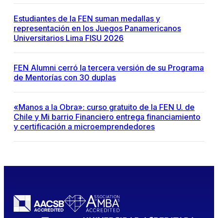
Estudiantes de la FEN suman medallas y
representación en los Juegos Panamericanos
Universitarios Lima FISU 2026
FEN Alumni cerró la tercera versión de su Programa
de Mentorías con 30 duplas
«Manos a la Obra»: curso gratuito de la FEN U. de
Chile y Mi barrio Financiero entrega financiamiento
y certificación a microemprendedores