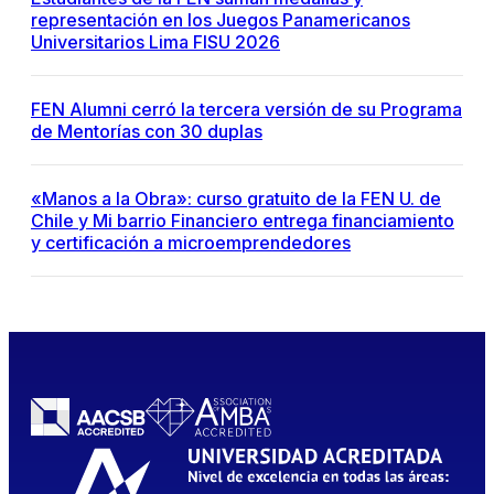
representación en los Juegos Panamericanos
Universitarios Lima FISU 2026
FEN Alumni cerró la tercera versión de su Programa
de Mentorías con 30 duplas
«Manos a la Obra»: curso gratuito de la FEN U. de
Chile y Mi barrio Financiero entrega financiamiento
y certificación a microemprendedores