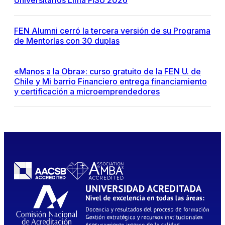
Universitarios Lima FISU 2026
FEN Alumni cerró la tercera versión de su Programa
de Mentorías con 30 duplas
«Manos a la Obra»: curso gratuito de la FEN U. de
Chile y Mi barrio Financiero entrega financiamiento
y certificación a microemprendedores