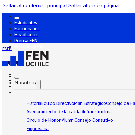
Saltar al contenido principal
Saltar al pie de página
Estudiantes
Funcionarios
Headhunter
Prensa FEN
Servicios FEN
ES
EN
Nosotros
Historia
Equipo Directivo
Plan Estratégico
Consejo de Fa
Aseguramiento de la calidad
Infraestructura
Círculo de Honor Alumni
Consejo Consultivo
Empresarial