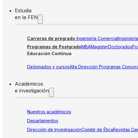
Estudia
en la FEN
Carreras de pregrado
Ingeniería Comercial
Ingenierí
Programas de Postgrado
MBA
Magíster
Doctorados
Pos
Educación Continua
Diplomados y cursos
Alta Dirección
Programas Corpora
Académicos
e investigación
Nuestros académicos
Departamentos
Dirección de Investigación
Comité de Ética
Revistas
Cen