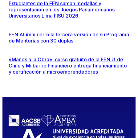
Estudiantes de la FEN suman medallas y
representación en los Juegos Panamericanos
Universitarios Lima FISU 2026
FEN Alumni cerró la tercera versión de su Programa
de Mentorías con 30 duplas
«Manos a la Obra»: curso gratuito de la FEN U. de
Chile y Mi barrio Financiero entrega financiamiento
y certificación a microemprendedores