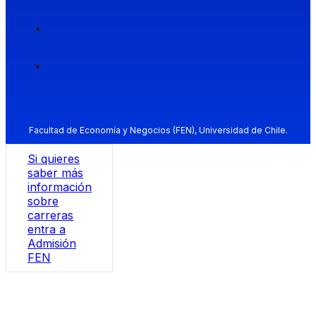
Facultad de Economía y Negocios (FEN), Universidad de Chile.
Si quieres
saber más
información
sobre
carreras
entra a
Admisión
FEN