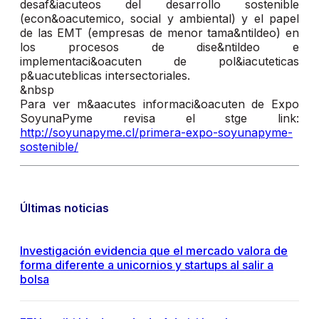
desaf&iacuteos del desarrollo sostenible
(econ&oacutemico, social y ambiental) y el papel
de las EMT (empresas de menor tama&ntildeo) en
los procesos de dise&ntildeo e
implementaci&oacuten de pol&iacuteticas
p&uacuteblicas intersectoriales.
&nbsp
Para ver m&aacutes informaci&oacuten de Expo
SoyunaPyme revisa el stge link:
http://soyunapyme.cl/primera-expo-soyunapyme-
sostenible/
Últimas noticias
Investigación evidencia que el mercado valora de
forma diferente a unicornios y startups al salir a
bolsa