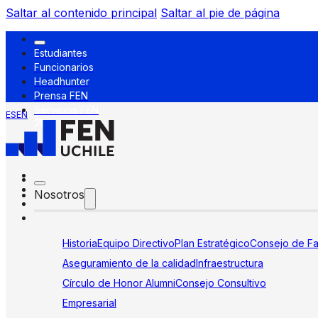
Saltar al contenido principal
Saltar al pie de página
Estudiantes
Funcionarios
Headhunter
Prensa FEN
Servicios FEN
ES
EN
Nosotros
Historia
Equipo Directivo
Plan Estratégico
Consejo de Fa
Aseguramiento de la calidad
Infraestructura
Círculo de Honor Alumni
Consejo Consultivo
Empresarial