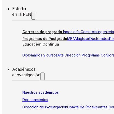
Estudia
en la FEN
Carreras de pregrado
Ingeniería Comercial
Ingenierí
Programas de Postgrado
MBA
Magíster
Doctorados
Pos
Educación Continua
Diplomados y cursos
Alta Dirección
Programas Corpora
Académicos
e investigación
Nuestros académicos
Departamentos
Dirección de Investigación
Comité de Ética
Revistas
Cen