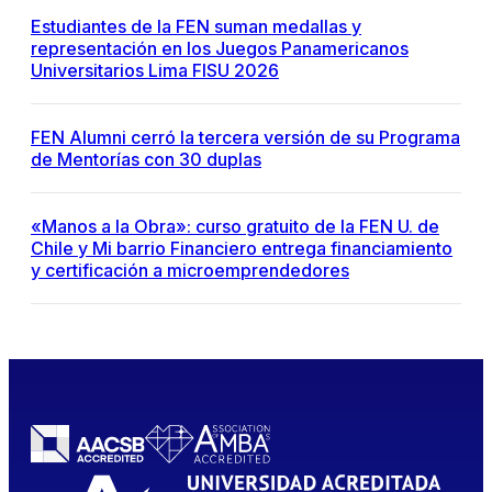
Estudiantes de la FEN suman medallas y
representación en los Juegos Panamericanos
Universitarios Lima FISU 2026
FEN Alumni cerró la tercera versión de su Programa
de Mentorías con 30 duplas
«Manos a la Obra»: curso gratuito de la FEN U. de
Chile y Mi barrio Financiero entrega financiamiento
y certificación a microemprendedores