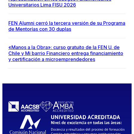
Universitarios Lima FISU 2026
FEN Alumni cerró la tercera versión de su Programa
de Mentorías con 30 duplas
«Manos a la Obra»: curso gratuito de la FEN U. de
Chile y Mi barrio Financiero entrega financiamiento
y certificación a microemprendedores