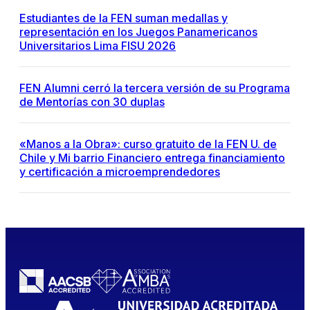
Estudiantes de la FEN suman medallas y
representación en los Juegos Panamericanos
Universitarios Lima FISU 2026
FEN Alumni cerró la tercera versión de su Programa
de Mentorías con 30 duplas
«Manos a la Obra»: curso gratuito de la FEN U. de
Chile y Mi barrio Financiero entrega financiamiento
y certificación a microemprendedores