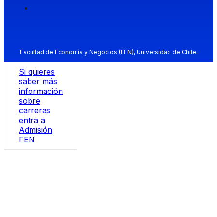
Facultad de Economía y Negocios (FEN), Universidad de Chile.
Si quieres
saber más
información
sobre
carreras
entra a
Admisión
FEN