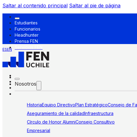
Saltar al contenido principal
Saltar al pie de página
Estudiantes
Funcionarios
Headhunter
Prensa FEN
Servicios FEN
ES
EN
Nosotros
Historia
Equipo Directivo
Plan Estratégico
Consejo de Fa
Aseguramiento de la calidad
Infraestructura
Círculo de Honor Alumni
Consejo Consultivo
Empresarial