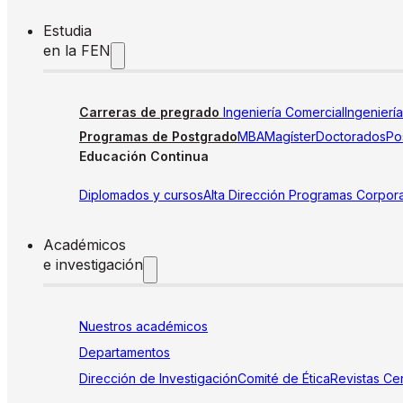
Estudia
en la FEN
Carreras de pregrado
Ingeniería Comercial
Ingenierí
Programas de Postgrado
MBA
Magíster
Doctorados
Pos
Educación Continua
Diplomados y cursos
Alta Dirección
Programas Corpora
Académicos
e investigación
Nuestros académicos
Departamentos
Dirección de Investigación
Comité de Ética
Revistas
Cen