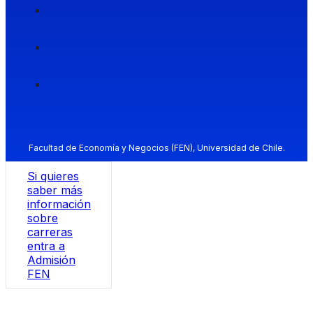
Facultad de Economía y Negocios (FEN), Universidad de Chile.
Si quieres
saber más
información
sobre
carreras
entra a
Admisión
FEN