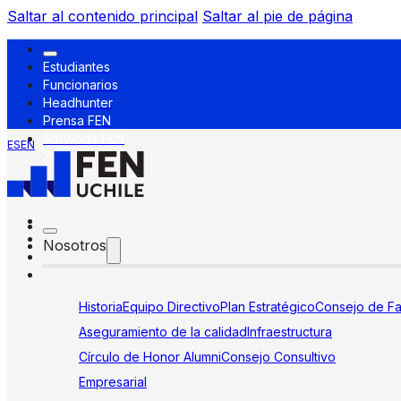
Saltar al contenido principal
Saltar al pie de página
Estudiantes
Funcionarios
Headhunter
Prensa FEN
Servicios FEN
ES
EN
Nosotros
Historia
Equipo Directivo
Plan Estratégico
Consejo de Fa
Aseguramiento de la calidad
Infraestructura
Círculo de Honor Alumni
Consejo Consultivo
Empresarial