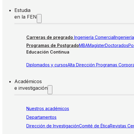
Estudia
en la FEN
Carreras de pregrado
Ingeniería Comercial
Ingenierí
Programas de Postgrado
MBA
Magíster
Doctorados
Pos
Educación Continua
Diplomados y cursos
Alta Dirección
Programas Corpora
Académicos
e investigación
Nuestros académicos
Departamentos
Dirección de Investigación
Comité de Ética
Revistas
Cen