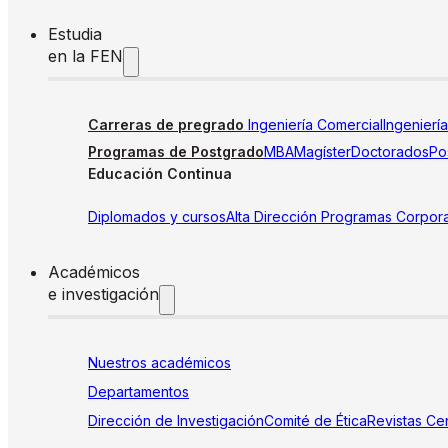
Estudia
en la FEN
Carreras de pregrado
Ingeniería Comercial
Ingenierí
Programas de Postgrado
MBA
Magíster
Doctorados
Pos
Educación Continua
Diplomados y cursos
Alta Dirección
Programas Corpora
Académicos
e investigación
Nuestros académicos
Departamentos
Dirección de Investigación
Comité de Ética
Revistas
Cen