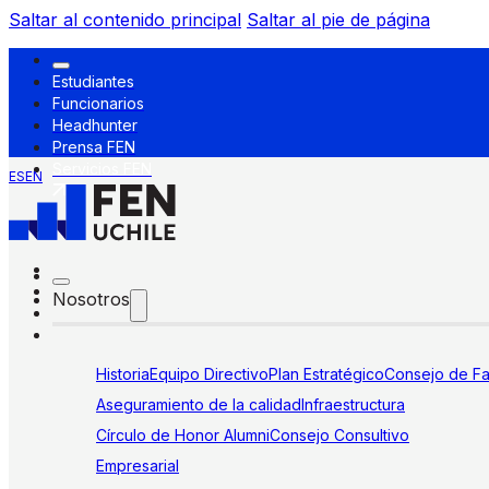
Saltar al contenido principal
Saltar al pie de página
Estudiantes
Funcionarios
Headhunter
Prensa FEN
Servicios FEN
ES
EN
Nosotros
Historia
Equipo Directivo
Plan Estratégico
Consejo de Fa
Aseguramiento de la calidad
Infraestructura
Círculo de Honor Alumni
Consejo Consultivo
Empresarial