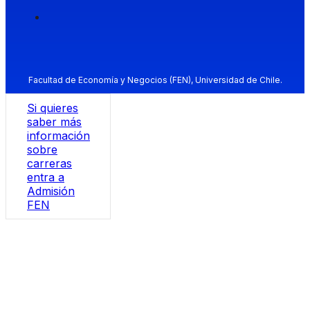
Facultad de Economía y Negocios (FEN), Universidad de Chile.
Si quieres
saber más
información
sobre
carreras
entra a
Admisión
FEN