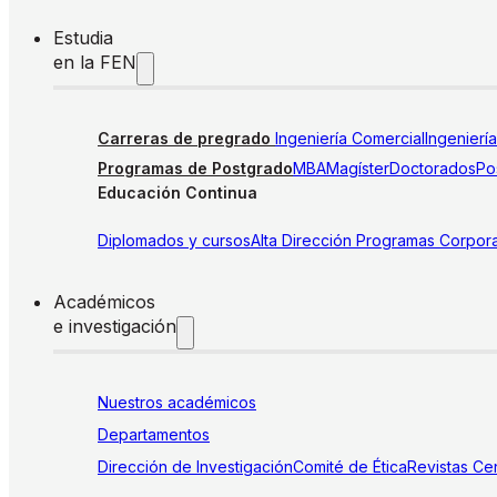
Estudia
en la FEN
Carreras de pregrado
Ingeniería Comercial
Ingenierí
Programas de Postgrado
MBA
Magíster
Doctorados
Pos
Educación Continua
Diplomados y cursos
Alta Dirección
Programas Corpora
Académicos
e investigación
Nuestros académicos
Departamentos
Dirección de Investigación
Comité de Ética
Revistas
Cen