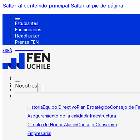
Saltar al contenido principal
Saltar al pie de página
Estudiantes
Funcionarios
Headhunter
Prensa FEN
Servicios FEN
ES
EN
Nosotros
Historia
Equipo Directivo
Plan Estratégico
Consejo de Fa
Aseguramiento de la calidad
Infraestructura
Círculo de Honor Alumni
Consejo Consultivo
Empresarial