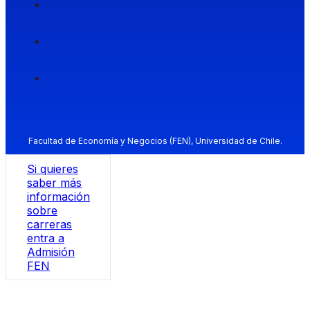
Facultad de Economía y Negocios (FEN), Universidad de Chile.
Si quieres
saber más
información
sobre
carreras
entra a
Admisión
FEN