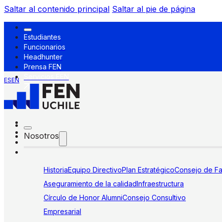
Saltar al contenido principal
Saltar al pie de página
Estudiantes
Funcionarios
Headhunter
Prensa FEN
Servicios FEN
ES
EN
Nosotros
Historia
Equipo Directivo
Plan Estratégico
Consejo de Fa
Aseguramiento de la calidad
Infraestructura
Círculo de Honor Alumni
Consejo Consultivo
Empresarial