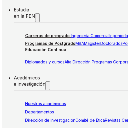
Estudia
en la FEN
Carreras de pregrado
Ingeniería Comercial
Ingenierí
Programas de Postgrado
MBA
Magíster
Doctorados
Pos
Educación Continua
Diplomados y cursos
Alta Dirección
Programas Corpora
Académicos
e investigación
Nuestros académicos
Departamentos
Dirección de Investigación
Comité de Ética
Revistas
Cen