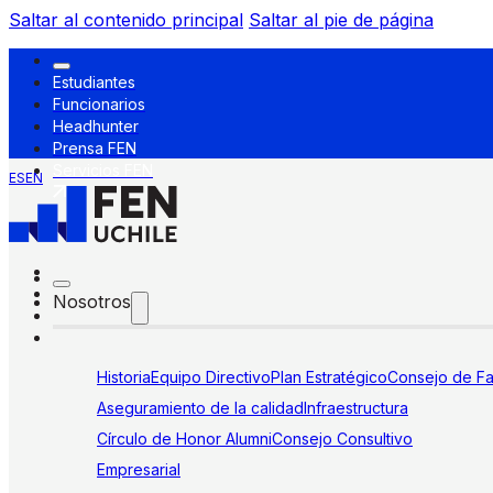
Saltar al contenido principal
Saltar al pie de página
Estudiantes
Funcionarios
Headhunter
Prensa FEN
Servicios FEN
ES
EN
Nosotros
Historia
Equipo Directivo
Plan Estratégico
Consejo de Fa
Aseguramiento de la calidad
Infraestructura
Círculo de Honor Alumni
Consejo Consultivo
Empresarial