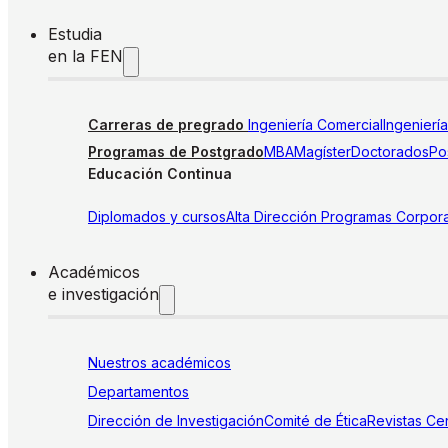
Estudia
en la FEN
Carreras de pregrado
Ingeniería Comercial
Ingenierí
Programas de Postgrado
MBA
Magíster
Doctorados
Pos
Educación Continua
Diplomados y cursos
Alta Dirección
Programas Corpora
Académicos
e investigación
Nuestros académicos
Departamentos
Dirección de Investigación
Comité de Ética
Revistas
Cen