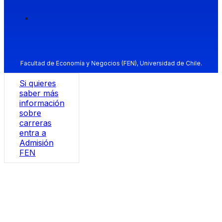
Facultad de Economía y Negocios (FEN), Universidad de Chile.
Si quieres
saber más
información
sobre
carreras
entra a
Admisión
FEN