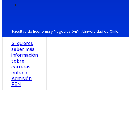
Facultad de Economía y Negocios (FEN), Universidad de Chile.
Si quieres
saber más
información
sobre
carreras
entra a
Admisión
FEN