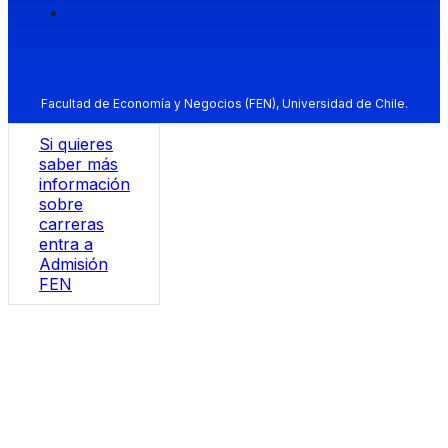
Facultad de Economía y Negocios (FEN), Universidad de Chile.
Si quieres
saber más
información
sobre
carreras
entra a
Admisión
FEN