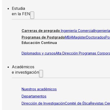
Estudia
en la FEN
Carreras de pregrado
Ingeniería Comercial
Ingenierí
Programas de Postgrado
MBA
Magíster
Doctorados
Pos
Educación Continua
Diplomados y cursos
Alta Dirección
Programas Corpora
Académicos
e investigación
Nuestros académicos
Departamentos
Dirección de Investigación
Comité de Ética
Revistas
Cen