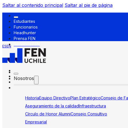
Saltar al contenido principal
Saltar al pie de página
Estudiantes
Funcionarios
Headhunter
Prensa FEN
Servicios FEN
ES
EN
Nosotros
Historia
Equipo Directivo
Plan Estratégico
Consejo de Fa
Aseguramiento de la calidad
Infraestructura
Círculo de Honor Alumni
Consejo Consultivo
Empresarial