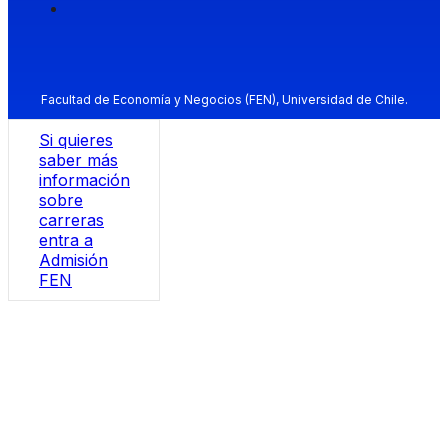
Facultad de Economía y Negocios (FEN), Universidad de Chile.
Si quieres
saber más
información
sobre
carreras
entra a
Admisión
FEN