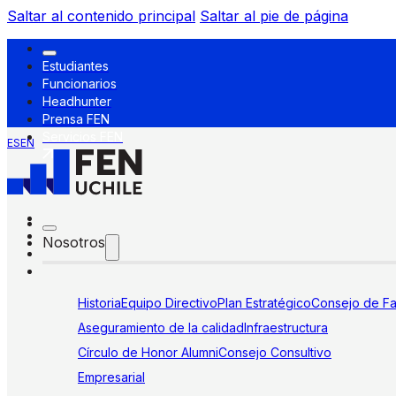
Saltar al contenido principal
Saltar al pie de página
Estudiantes
Funcionarios
Headhunter
Prensa FEN
Servicios FEN
ES
EN
Nosotros
Historia
Equipo Directivo
Plan Estratégico
Consejo de Fa
Aseguramiento de la calidad
Infraestructura
Círculo de Honor Alumni
Consejo Consultivo
Empresarial