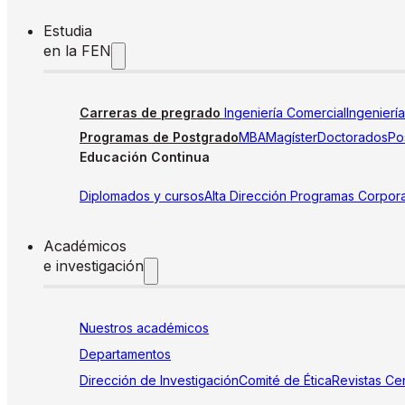
Estudia
en la FEN
Carreras de pregrado
Ingeniería Comercial
Ingenierí
Programas de Postgrado
MBA
Magíster
Doctorados
Pos
Educación Continua
Diplomados y cursos
Alta Dirección
Programas Corpora
Académicos
e investigación
Nuestros académicos
Departamentos
Dirección de Investigación
Comité de Ética
Revistas
Cen