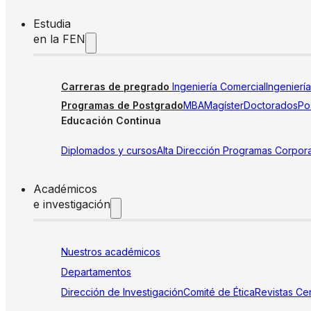
Estudia
en la FEN
Carreras de pregrado
Ingeniería Comercial
Ingenierí
Programas de Postgrado
MBA
Magíster
Doctorados
Pos
Educación Continua
Diplomados y cursos
Alta Dirección
Programas Corpora
Académicos
e investigación
Nuestros académicos
Departamentos
Dirección de Investigación
Comité de Ética
Revistas
Cen