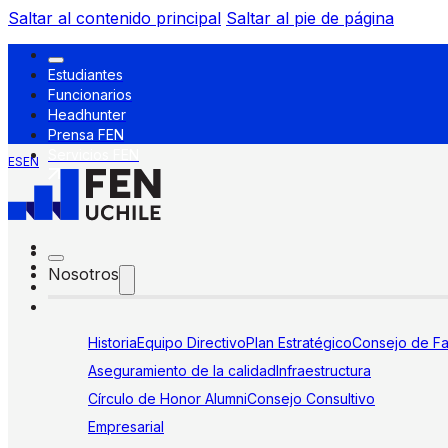
Saltar al contenido principal
Saltar al pie de página
Estudiantes
Funcionarios
Headhunter
Prensa FEN
Servicios FEN
ES
EN
Nosotros
Historia
Equipo Directivo
Plan Estratégico
Consejo de Fa
Aseguramiento de la calidad
Infraestructura
Círculo de Honor Alumni
Consejo Consultivo
Empresarial