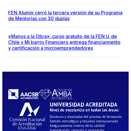
FEN Alumni cerró la tercera versión de su Programa
de Mentorías con 30 duplas
«Manos a la Obra»: curso gratuito de la FEN U. de
Chile y Mi barrio Financiero entrega financiamiento
y certificación a microemprendedores