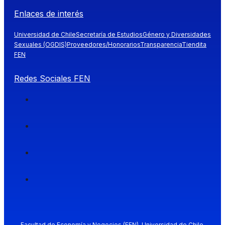
Enlaces de interés
Universidad de Chile
Secretaría de Estudios
Género y Diversidades
Sexuales (OGDIS)
Proveedores/Honorarios
Transparencia
Tiendita
FEN
Redes Sociales FEN
Facultad de Economía y Negocios (FEN), Universidad de Chile.