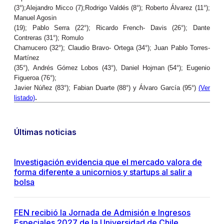
(3°);Alejandro Micco (7);Rodrigo Valdés (8°); Roberto Álvarez (11°);
Manuel Agosin
(19); Pablo Serra (22°); Ricardo French- Davis (26°); Dante
Contreras (31°); Romulo
Chamucero (32°); Claudio Bravo- Ortega (34°); Juan Pablo Torres-
Martínez
(35°), Andrés Gómez Lobos (43°), Daniel Hojman (54°); Eugenio
Figueroa (76°);
Javier Núñez (83°); Fabian Duarte (88°) y Álvaro García (95°)
(Ver
.
listado)
Últimas noticias
Investigación evidencia que el mercado valora de
forma diferente a unicornios y startups al salir a
bolsa
FEN recibió la Jornada de Admisión e Ingresos
Especiales 2027 de la Universidad de Chile