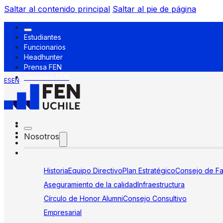
Saltar al contenido principal
Saltar al pie de página
Estudiantes
Funcionarios
Headhunter
Prensa FEN
Servicios FEN
ES
EN
Nosotros
Historia
Equipo Directivo
Plan Estratégico
Consejo de Fa
Aseguramiento de la calidad
Infraestructura
Círculo de Honor Alumni
Consejo Consultivo
Empresarial