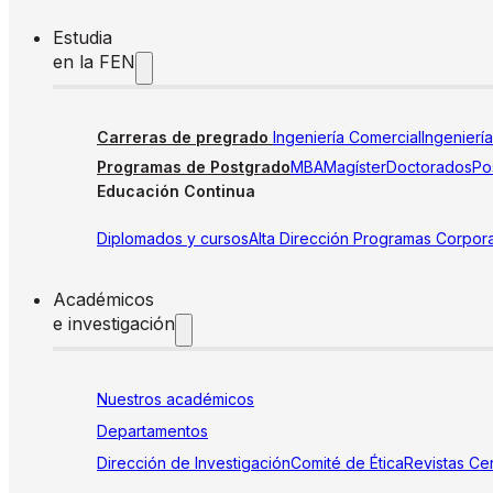
Estudia
en la FEN
Carreras de pregrado
Ingeniería Comercial
Ingenierí
Programas de Postgrado
MBA
Magíster
Doctorados
Pos
Educación Continua
Diplomados y cursos
Alta Dirección
Programas Corpora
Académicos
e investigación
Nuestros académicos
Departamentos
Dirección de Investigación
Comité de Ética
Revistas
Cen