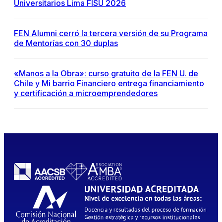
Universitarios Lima FISU 2026
FEN Alumni cerró la tercera versión de su Programa
de Mentorías con 30 duplas
«Manos a la Obra»: curso gratuito de la FEN U. de
Chile y Mi barrio Financiero entrega financiamiento
y certificación a microemprendedores